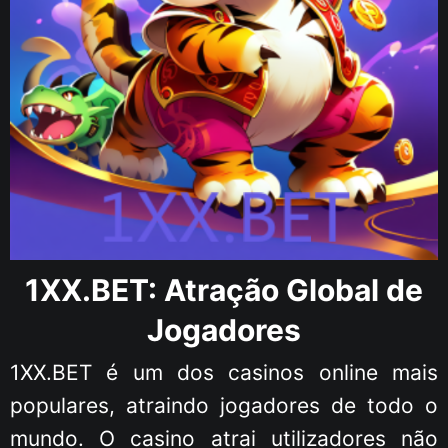
1XX.BET: Atração Global de
Jogadores
1XX.BET é um dos casinos online mais
populares, atraindo jogadores de todo o
mundo. O casino atrai utilizadores não