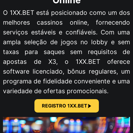
Online
O 1XX.BET está posicionado como um dos
melhores cassinos online, fornecendo
serviços estáveis e confiáveis. Com uma
ampla seleção de jogos no lobby e sem
taxas para saques sem requisitos de
apostas de X3, o 1XX.BET oferece
software licenciado, bônus regulares, um
programa de fidelidade conveniente e uma
variedade de ofertas promocionais.
REGISTRO 1XX.BET