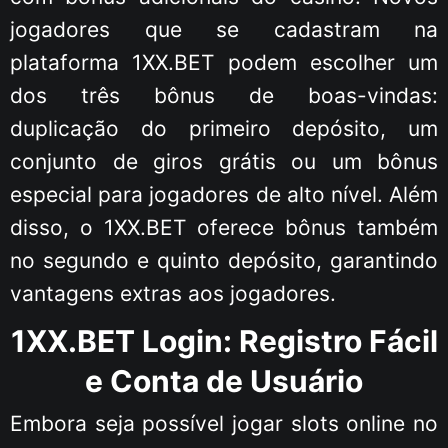
jogadores que se cadastram na
plataforma 1XX.BET podem escolher um
dos três bônus de boas-vindas:
duplicação do primeiro depósito, um
conjunto de giros grátis ou um bônus
especial para jogadores de alto nível. Além
disso, o 1XX.BET oferece bônus também
no segundo e quinto depósito, garantindo
vantagens extras aos jogadores.
1XX.BET Login: Registro Fácil
e Conta de Usuário
Embora seja possível jogar slots online no