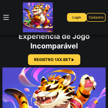
Login
Cadastro
1XX.BET Cassino:
Experiência de Jogo
Incomparável
REGISTRO 1XX.BET