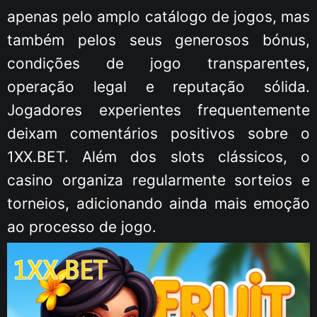
apenas pelo amplo catálogo de jogos, mas
também pelos seus generosos bónus,
condições de jogo transparentes,
operação legal e reputação sólida.
Jogadores experientes frequentemente
deixam comentários positivos sobre o
1XX.BET. Além dos slots clássicos, o
casino organiza regularmente sorteios e
torneios, adicionando ainda mais emoção
ao processo de jogo.