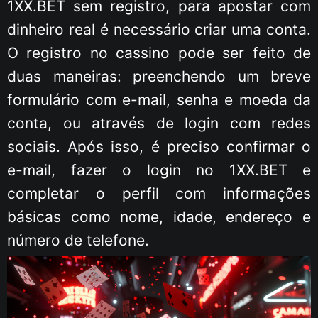
1XX.BET sem registro, para apostar com
dinheiro real é necessário criar uma conta.
O registro no cassino pode ser feito de
duas maneiras: preenchendo um breve
formulário com e-mail, senha e moeda da
conta, ou através de login com redes
sociais. Após isso, é preciso confirmar o
e-mail, fazer o login no 1XX.BET e
completar o perfil com informações
básicas como nome, idade, endereço e
número de telefone.